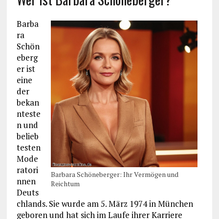
Barba
ra
Schön
eberg
er ist
eine
der
bekan
nteste
n und
belieb
testen
Mode
ratori
Barbara Schöneberger: Ihr Vermögen und
nnen
Reichtum
Deuts
chlands. Sie wurde am 5. März 1974 in München
geboren und hat sich im Laufe ihrer Karriere