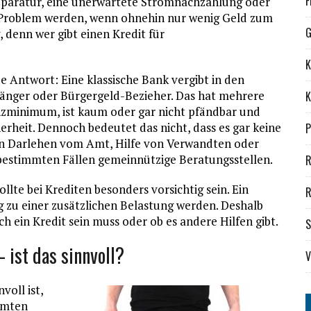
F
paratur, eine unerwartete Stromnachzahlung oder
 Problem werden, wenn ohnehin nur wenig Geld zum
G
, denn wer gibt einen Kredit für
K
e Antwort: Eine klassische Bank vergibt in den
fänger oder Bürgergeld-Bezieher. Das hat mehrere
K
nzminimum, ist kaum oder gar nicht pfändbar und
erheit. Dennoch bedeutet das nicht, dass es gar keine
P
 ein Darlehen vom Amt, Hilfe von Verwandten oder
 bestimmten Fällen gemeinnützige Beratungsstellen.
R
llte bei Krediten besonders vorsichtig sein. Ein
R
ig zu einer zusätzlichen Belastung werden. Deshalb
ch ein Kredit sein muss oder ob es andere Hilfen gibt.
S
 ist das sinnvoll?
V
voll ist,
immten