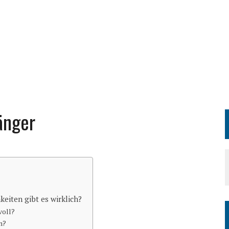
änger
eiten gibt es wirklich?
voll?
n?