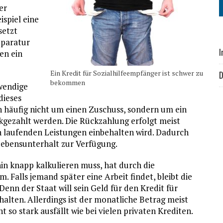
er
ispiel eine
setzt
eparatur
I
en ein
Ein Kredit für Sozialhilfeempfänger ist schwer zu
D
bekommen
wendige
dieses
h häufig nicht um einen Zuschuss, sondern um ein
kgezahlt werden. Die Rückzahlung erfolgt meist
en laufenden Leistungen einbehalten wird. Dadurch
Lebensunterhalt zur Verfügung.
in knapp kalkulieren muss, hat durch die
 Falls jemand später eine Arbeit findet, bleibt die
enn der Staat will sein Geld für den Kredit für
alten. Allerdings ist der monatliche Betrag meist
t so stark ausfällt wie bei vielen privaten Krediten.