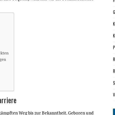
F
G
K
K
P
ekten
R
gen
R
S
V
rriere
kämpften Weg bis zur Bekanntheit. Geboren und