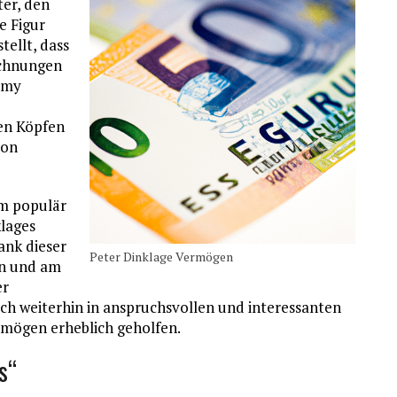
ter, den
e Figur
tellt, dass
ichnungen
Emmy
e
en Köpfen
ion
em populär
klages
ank dieser
Peter Dinklage Vermögen
en und am
er
ich weiterhin in anspruchsvollen und interessanten
rmögen erheblich geholfen.
s“