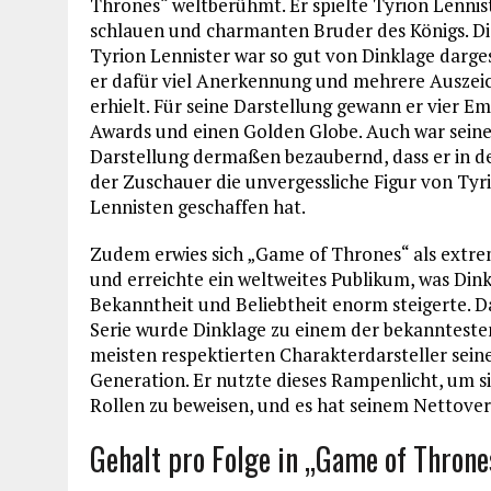
Thrones“ weltberühmt. Er spielte Tyrion Lennis
schlauen und charmanten Bruder des Königs. Di
Tyrion Lennister war so gut von Dinklage darges
er dafür viel Anerkennung und mehrere Ausze
erhielt. Für seine Darstellung gewann er vier 
Awards und einen Golden Globe. Auch war sein
Darstellung dermaßen bezaubernd, dass er in d
der Zuschauer die unvergessliche Figur von Tyr
Lennisten geschaffen hat.
Zudem erwies sich „Game of Thrones“ als extr
und erreichte ein weltweites Publikum, was Din
Bekanntheit und Beliebtheit enorm steigerte. D
Serie wurde Dinklage zu einem der bekanntest
meisten respektierten Charakterdarsteller sein
Generation. Er nutzte dieses Rampenlicht, um s
Rollen zu beweisen, und es hat seinem Nettove
Gehalt pro Folge in „Game of Throne