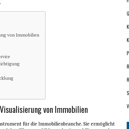
F
.
G
K
rung von Immobilien
K
P
rvice
sichtigung
R
icklung
R
S
V
 Visualisierung von Immobilien
Instrument für die Immobilienbranche. Sie ermöglicht