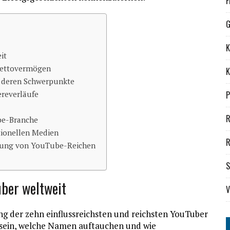
F
G
K
it
 Nettovermögen
K
 deren Schwerpunkte
ereverläufe
P
R
ube-Branche
tionellen Medien
R
klung von YouTube-Reichen
S
uber weltweit
V
ng der zehn einflussreichsten und reichsten YouTuber
t sein, welche Namen auftauchen und wie