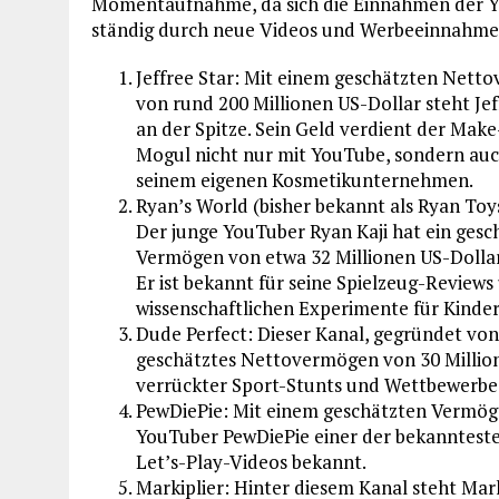
Momentaufnahme, da sich die Einnahmen der 
ständig durch neue Videos und Werbeeinnahme
Jeffree Star: Mit einem geschätzten Nett
von rund 200 Millionen US-Dollar steht Jef
an der Spitze. Sein Geld verdient der Mak
Mogul nicht nur mit YouTube, sondern auc
seinem eigenen Kosmetikunternehmen.
Ryan’s World (bisher bekannt als Ryan Toy
Der junge YouTuber Ryan Kaji hat ein gesc
Vermögen von etwa 32 Millionen US-Dollar
Er ist bekannt für seine Spielzeug-Reviews
wissenschaftlichen Experimente für Kinder
Dude Perfect: Dieser Kanal, gegründet von
geschätztes Nettovermögen von 30 Millione
verrückter Sport-Stunts und Wettbewerbe
PewDiePie: Mit einem geschätzten Vermöge
YouTuber PewDiePie einer der bekanntesten 
Let’s-Play-Videos bekannt.
Markiplier: Hinter diesem Kanal steht Ma