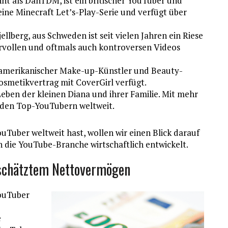
nt als DanTDM, ist ein britischer YouTuber und
seine Minecraft Let’s-Play-Serie und verfügt über
ellberg, aus Schweden ist seit vielen Jahren ein Riese
vollen und oftmals auch kontroversen Videos
S-amerikanischer Make-up-Künstler und Beauty-
Kosmetikvertrag mit CoverGirl verfügt.
Leben der kleinen Diana und ihrer Familie. Mit mehr
u den Top-YouTubern weltweit.
ouTuber weltweit hast, wollen wir einen Blick darauf
ch die YouTube-Branche wirtschaftlich entwickelt.
geschätztem Nettovermögen
YouTuber
e