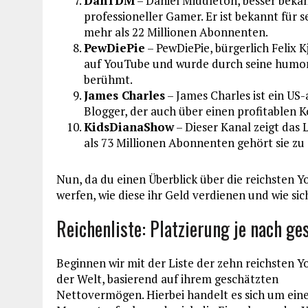
DanTDM
– Daniel Middleton, besser bekan
professioneller Gamer. Er ist bekannt für 
mehr als 22 Millionen Abonnenten.
PewDiePie
– PewDiePie, bürgerlich Felix Kj
auf YouTube und wurde durch seine humor
berühmt.
James Charles
– James Charles ist ein U
Blogger, der auch über einen profitablen 
KidsDianaShow
– Dieser Kanal zeigt das 
als 73 Millionen Abonnenten gehört sie z
Nun, da du einen Überblick über die reichsten Y
werfen, wie diese ihr Geld verdienen und wie si
Reichenliste: Platzierung je nach 
Beginnen wir mit der Liste der zehn reichsten 
der Welt, basierend auf ihrem geschätzten
Nettovermögen. Hierbei handelt es sich um ein