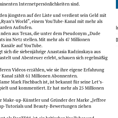
minenten Internetpersönlichkeiten sind.
den jüngsten auf der Liste und verdient sein Geld mit
 „Ryan’s World“, einem YouTube-Kanal mit mehr als
iarden Aufrufen.
I
unden aus Texas, die unter dem Pseudonym „Dude
ts ins Netz stellen. Mit mehr als 47 Millionen
D
n Kanäle auf YouTube.
gt sich die siebenjährige Anastasia Radzinskaya aus
 bastelt und Abenteuer erlebt, schauen sich regelmäßig
deren Videos erzählen, wie sie ihre eigene Erfahrung
r Kanal zählt 61 Millionen Abonnenten.
Name Mark Fischbach ist, ist bekannt für seine Let’s-
pielt und kommentiert. Er hat mehr als 25 Millionen
ter Make-up-Künstler und Gründer der Marke „Jeffree
-up-Tutorials und Beauty-Bewertungen ziehen