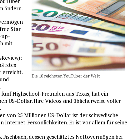
YouTuber
n ändern.
overmögen
free Star
e-up-
h mit
sReview):
hätztes
 erreicht.
Die 10 reichsten YouTuber der Welt
 und
.
 fünf Highschool-Freunden aus Texas, hat ein
n US-Dollar. Ihre Videos sind üblicherweise voller
.
n von 25 Millionen US-Dollar ist der schwedische
Internet-Persönlichkeiten. Er ist vor allem für seine
rk Fischbach, dessen geschätztes Nettovermögen bei