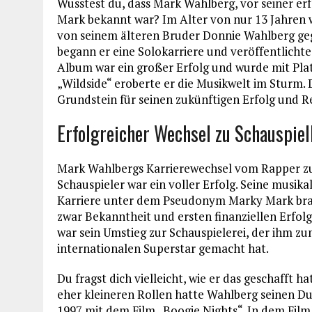
Wusstest du, dass Mark Wahlberg, vor seiner er
Mark bekannt war? Im Alter von nur 13 Jahren w
von seinem älteren Bruder Donnie Wahlberg ge
begann er eine Solokarriere und veröffentlichte
Album war ein großer Erfolg und wurde mit Plat
„Wildside“ eroberte er die Musikwelt im Sturm. 
Grundstein für seinen zukünftigen Erfolg und R
Erfolgreicher Wechsel zu Schauspiel
Mark Wahlbergs Karrierewechsel vom Rapper 
Schauspieler war ein voller Erfolg. Seine musika
Karriere unter dem Pseudonym Marky Mark br
zwar Bekanntheit und ersten finanziellen Erfolg
war sein Umstieg zur Schauspielerei, der ihm z
internationalen Superstar gemacht hat.
Du fragst dich vielleicht, wie er das geschafft h
eher kleineren Rollen hatte Wahlberg seinen D
1997 mit dem Film „Boogie Nights“. In dem Film 