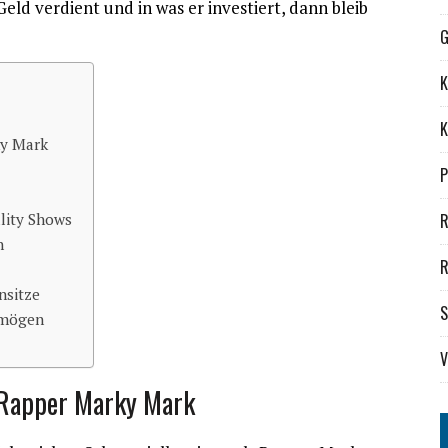
eld verdient und in was er investiert, dann bleib
G
K
K
ky Mark
P
lity Shows
R
n
R
nsitze
S
rmögen
V
: Rapper Marky Mark