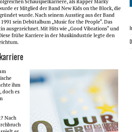
folgreichen Schauspielkarriere, als Rapper Marky
urde er Mitglied der Band New Kids on the Block, die
gründet wurde. Nach seinem Ausstieg aus der Band
 1991 sein Debütalbum „Music for the People“. Das
I
in ausgezeichnet. Mit Hits wie „Good Vibrations“ und
Diese frühe Karriere in der Musikindustrie legte den
D
eichtum.
karriere
zum
lische
achte ihm
, doch es
um
at? Nach
urchbruch
spielt er